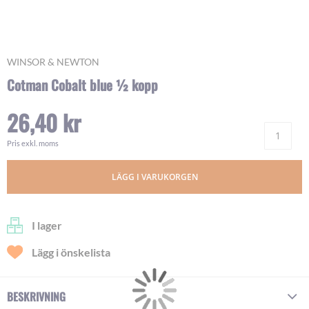
Skip
WINSOR & NEWTON
to
Cotman Cobalt blue ½ kopp
the
beginning
26,40 kr
of
Ant
the
images
Pris exkl. moms
gallery
LÄGG I VARUKORGEN
I lager
Lägg i önskelista
BESKRIVNING