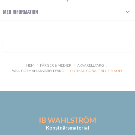
MER INFORMATION
HEM
FÄRGER & MEDIER
AKVARELLFÄRG
W&N COTMAN AKVARELLFÄRG
COTMAN COBALT BLUE ½ KOPP
IB WAHLSTRÖM
Konstnärsmaterial