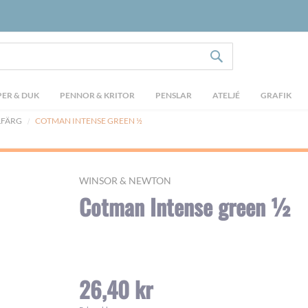
SÖK
ER & DUK
PENNOR & KRITOR
PENSLAR
ATELJÉ
GRAFIK
LFÄRG
COTMAN INTENSE GREEN ½
WINSOR & NEWTON
Cotman Intense green ½
26,40 kr