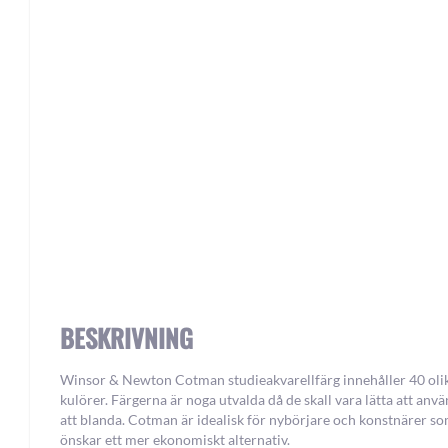
Skip
to
the
beginning
of
the
images
gallery
BESKRIVNING
Winsor & Newton Cotman studieakvarellfärg innehåller 40 oli
kulörer. Färgerna är noga utvalda då de skall vara lätta att anv
att blanda. Cotman är idealisk för nybörjare och konstnärer s
önskar ett mer ekonomiskt alternativ.