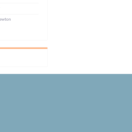
r
ewton