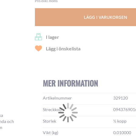
Pris exkl. moms
LÄGG I VARUKORGEN
I lager
Lägg i önskelista
MER INFORMATION
Mer
Artikelnummer
329120
information:
Streckkod
094376901
ka
Storlek
½ kopp
ända och
om
Vikt (kg)
0.010000