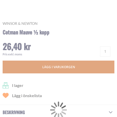
Skip
WINSOR & NEWTON
to
Cotman Mauve ½ kopp
the
beginning
26,40 kr
of
Ant
the
images
Pris exkl. moms
gallery
LÄGG I VARUKORGEN
I lager
Lägg i önskelista
BESKRIVNING