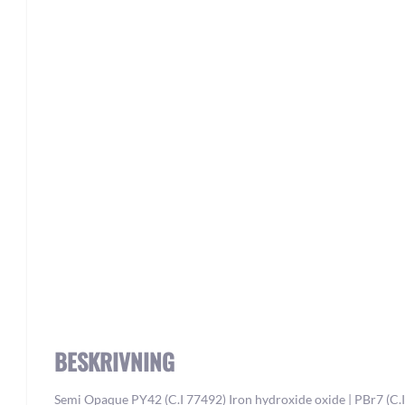
Skip
to
the
beginning
of
the
images
gallery
BESKRIVNING
Semi Opaque PY42 (C.I 77492) Iron hydroxide oxide | PBr7 (C.