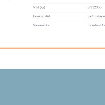
Vikt (kg)
0.312000
Leveranstid
ca 1-5 daga
Varumärke
Cranfield C