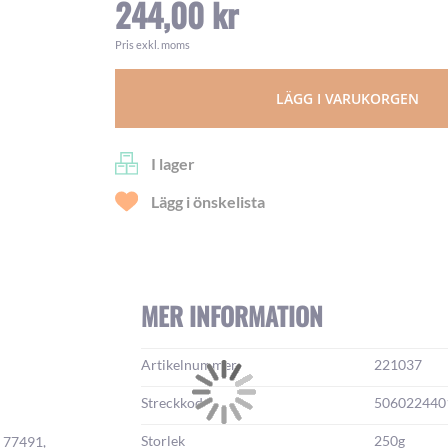
244,00 kr
Pris exkl. moms
LÄGG I VARUKORGEN
I lager
Lägg i önskelista
MER INFORMATION
Mer
Artikelnummer
221037
information:
Streckkod
506022440
Storlek
250g
I 77491,