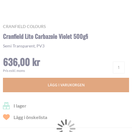
Skip
CRANFIELD COLOURS
to
Cranfield Lito Carbazole Violet 500g§
the
beginning
Semi Transparent, PV3
of
the
636,00 kr
images
Ant
gallery
Pris exkl. moms
LÄGG I VARUKORGEN
I lager
Lägg i önskelista