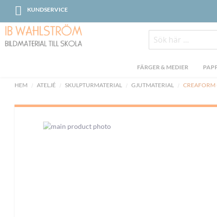
Skip
KUNDSERVICE
to
Content
Sök
FÄRGER & MEDIER
PAPP
HEM
ATELJÉ
SKULPTURMATERIAL
GJUTMATERIAL
CREAFORM (
Skip
to
the
end
of
the
images
gallery