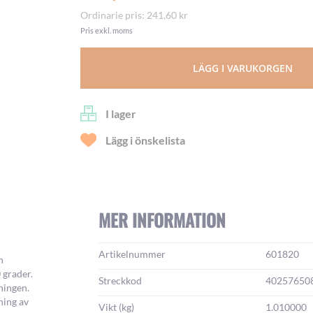
Ordinarie pris
241,60 kr
Pris exkl. moms
LÄGG I VARUKORGEN
I lager
Lägg i önskelista
MER INFORMATION
Mer
Artikelnummer
601820
n
information:
 grader.
Streckkod
40257650
ningen.
ning av
Vikt (kg)
1.010000