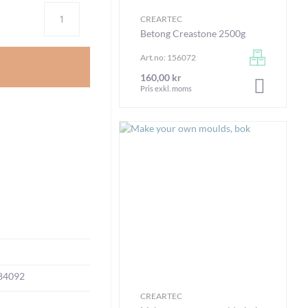
Antal
CREARTEC
Betong Creastone 2500g
Art.no: 156072
160,00 kr
LÄGG I V
Pris exkl. moms
84092
CREARTEC