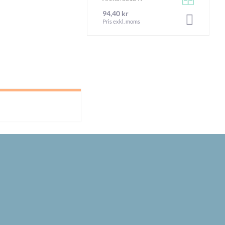
94,40 kr
LÄGG I V
Pris exkl. moms