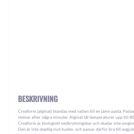
Skip
to
the
beginning
of
the
images
gallery
BESKRIVNING
Creaform (alginat) blandas med vatten till en jämn pasta. Pasta
stelnar efter några minuter. Alginat tål temperaturer upp till 80
Creaform är biologiskt nedbrytningsbar och skadar inte omgiv
Den är inte skadlig mot huden, och passar därför bra till avgjut