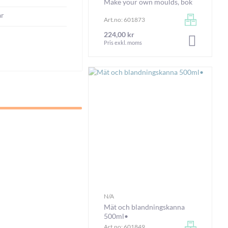
Make your own moulds, bok
ar
Art.no: 601873
224,00 kr
LÄGG I V
Pris exkl. moms
N/A
Mät och blandningskanna
500ml•
Art.no: 601849