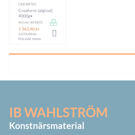
CREARTEC
Creaform (alginat)
4000g•
Art.no: 601831
1 362,40 kr
LÄGG I VARUKORGEN
1 572,00 kr
Pris exkl. moms
IB WAHLSTRÖM
Konstnärsmaterial