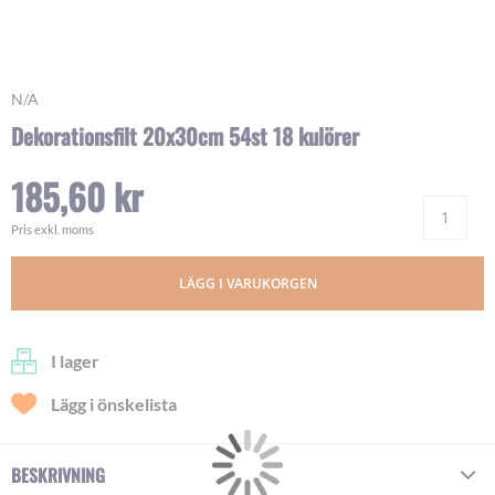
Skip
N/A
to
Dekorationsfilt 20x30cm 54st 18 kulörer
the
beginning
185,60 kr
of
Ant
the
images
Pris exkl. moms
gallery
LÄGG I VARUKORGEN
I lager
Lägg i önskelista
BESKRIVNING