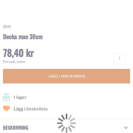
Skip
IBW
to
Docka man 30cm
the
beginning
78,40 kr
of
Ant
the
images
Pris exkl. moms
gallery
LÄGG I VARUKORGEN
I lager
Lägg i önskelista
BESKRIVNING