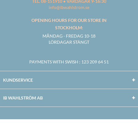
TEL. 08-151910 • VARDAGAR 9-16:30
info@ibwahlstrom.se
OPENING HOURS FOR OUR STORE IN
STOCKHOLM:
MÅNDAG - FREDAG 10-18
LÖRDAGAR STÄNGT
PAYMENTS WITH SWISH
: 123 209 64 51
KUNDSERVICE
IB WAHLSTRÖM AB
Facebook
Twitter
Youtube
Instagram
Copyright © 2026
IB WAHLSTRÖM