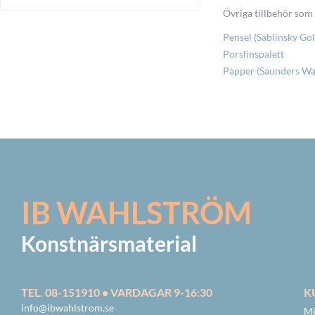
Övriga tillbehör som
Pensel (Sablinsky Go
Porslinspalett
Papper (Saunders Wa
IB WAHLSTRÖM
Konstnärsmaterial
TEL. 08-151910 • VARDAGAR 9-16:30
K
info@ibwahlstrom.se
Mi