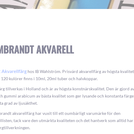
MBRANDT AKVARELL
Akvarellfärg
hos IB Wahlström. Prisvärd akvarellfärg av högsta kvalitet
 120 kulörer finns i 10ml, 20ml tuber och halvkoppar.
g tillverkas i Holland och är av högsta konstnärskvalitet. Den är gjord a
h gummi arabicum av bästa kvalitet som ger lysande och konstanta färge
ta grad av ljusäkthet.
andt akvarellfärg har vuxit till ett oumbärligt varumärke för den
llisten, tack vare den utmärkta kvaliteten och det hantverk som alltid har
ärgtillverkningen.