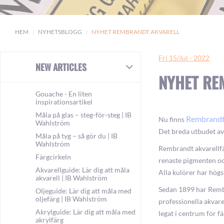
HEM
NYHETSBLOGG
NYHET REMBRANDT AKVARELL
Fri 15/Jul - 2022
NEW ARTICLES
NYHET RE
Gouache - En liten
inspirationsartikel
Måla på glas – steg-för-steg | IB
Rembrandt 
Nu finns
Wahlström
Det breda utbudet av
Måla på tyg – så gör du | IB
Wahlström
Rembrandt akvarellfär
Färgcirkeln
renaste pigmenten oc
Akvarellguide: Lär dig att måla
Alla kulörer har högs
akvarell | IB Wahlström
Sedan 1899 har Rembr
Oljeguide: Lär dig att måla med
oljefärg | IB Wahlström
professionella akvare
Akrylguide: Lär dig att måla med
legat i centrum för f
akrylfärg