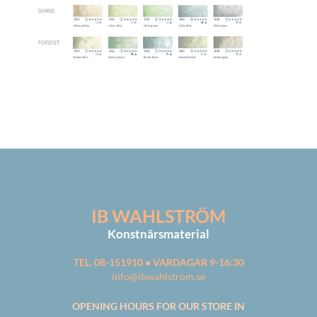
IB WAHLSTRÖM
Konstnärsmaterial
TEL. 08-151910 • VARDAGAR 9-16:30
info@ibwahlstrom.se
OPENING HOURS FOR OUR STORE IN