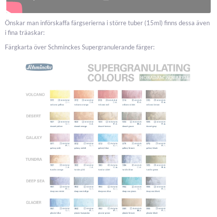
Önskar man införskaffa färgserierna i större tuber (15ml) finns dessa även
i fina träaskar:
Färgkarta över Schminckes Supergranulerande färger: