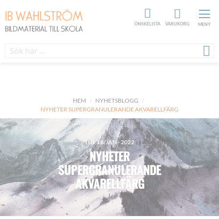
ÖNSKELISTA
VARUKORG
MENY
HEM
NYHETSBLOGG
NYHETER SUPERGRANULERANDE AKVARELLFÄRG
TUE 18/JAN - 2022
NYHETER
SUPERGRANULERANDE
AKVARELLFÄRG